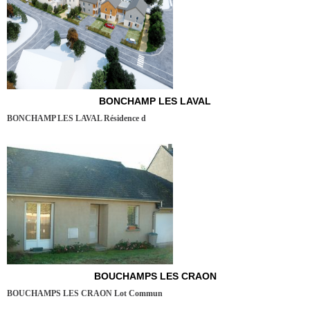
BONCHAMP LES LAVAL
BONCHAMP LES LAVAL Résidence d
BOUCHAMPS LES CRAON
BOUCHAMPS LES CRAON Lot Commun