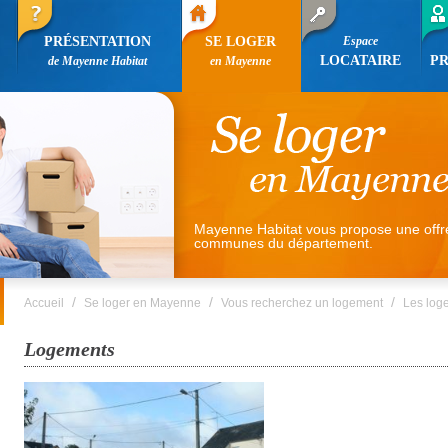
PRÉSENTATION
SE LOGER
Espace
LOCATAIRE
P
de Mayenne Habitat
en Mayenne
Mayenne Habitat vous propose une offr
communes du département.
/
/
/
Accueil
Se loger en Mayenne
Vous recherchez un logement
Les log
Logements