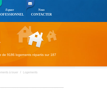
Espace
Nous
ROFESSIONNEL
CONTACTER
e de 9186 logements répartis sur 187
/
ements à louer
Logements