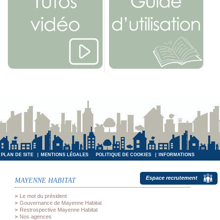
PLAN DE SITE
MENTIONS LÉGALES
POLITIQUE DE COOKIES
INFORMATIONS
INFORMATIQUES ET LIBERTÉS
Espace recrutement
MAYENNE HABITAT
Le mot du président
Gouvernance de Mayenne Habitat
Restrospective Mayenne Habitat
Nos agences