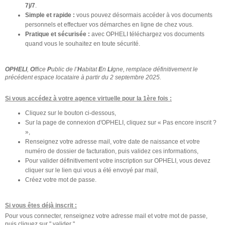
7j/7
.
Simple et rapide :
vous pouvez désormais accéder à vos documents
personnels et effectuer vos démarches en ligne de chez vous.
Pratique et sécurisée :
avec OPHELI téléchargez vos documents
quand vous le souhaitez en toute sécurité.
OPHELI
,
O
ffice
P
ublic de l’
H
abitat
E
n
Li
gne, remplace définitivement le
précédent espace locataire à partir du 2 septembre 2025.
Si vous accédez à votre agence virtuelle pour la 1ère fois :
Cliquez sur le bouton ci-dessous,
Sur la page de connexion d'OPHELI, cliquez sur « Pas encore inscrit ?
»,
Renseignez votre adresse mail, votre date de naissance et votre
numéro de dossier de facturation, puis validez ces informations,
Pour valider définitivement votre inscription sur OPHELI, vous devez
cliquer sur le lien qui vous a été envoyé par mail,
Créez votre mot de passe.
Si vous êtes déjà inscrit :
Pour vous connecter, renseignez votre adresse mail et votre mot de passe,
puis cliquez sur " valider ".