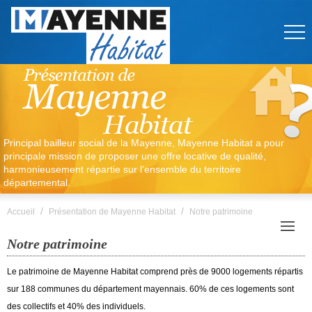
Principal bailleur social de la Mayenne, Mayenne Habitat a pour
principale mission de proposer une offre locative de qualité,
harmonieusement répartie sur l’ensemble du territoire
départemental.
/
/
Accueil
Présentation de Mayenne Habitat
Notre patrimoine
Notre patrimoine
Le patrimoine de Mayenne Habitat comprend près de 9000 logements répartis
sur 188 communes du département mayennais. 60% de ces logements sont
des collectifs et 40% des individuels.