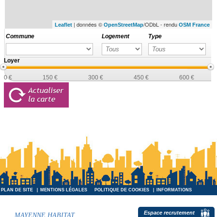
| données ©
/ODbL - rendu
Leaflet
OpenStreetMap
OSM France
Commune
Logement
Type
Loyer
0 €
150 €
300 €
450 €
600 €
PLAN DE SITE
MENTIONS LÉGALES
POLITIQUE DE COOKIES
INFORMATIONS
INFORMATIQUES ET LIBERTÉS
Espace recrutement
MAYENNE HABITAT