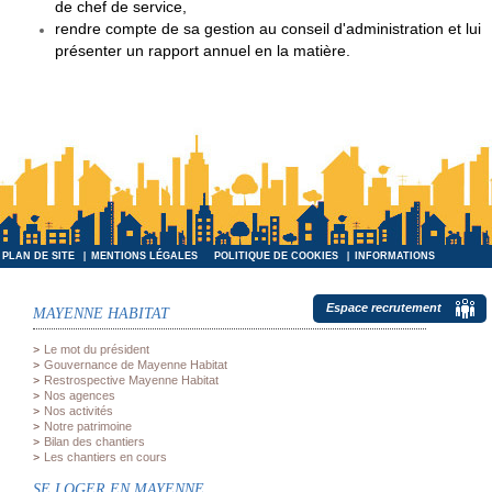
de chef de service,
rendre compte de sa gestion au conseil d'administration et lui
présenter un rapport annuel en la matière.
PLAN DE SITE
MENTIONS LÉGALES
POLITIQUE DE COOKIES
INFORMATIONS
INFORMATIQUES ET LIBERTÉS
Espace recrutement
MAYENNE HABITAT
Le mot du président
Gouvernance de Mayenne Habitat
Restrospective Mayenne Habitat
Nos agences
Nos activités
Notre patrimoine
Bilan des chantiers
Les chantiers en cours
SE LOGER EN MAYENNE