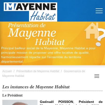
Principal bailleur social de la Mayenne, Mayenne Habitat a pour
principale mission de proposer une offre locative de qualité,
harmonieusement répartie sur l’ensemble du territoire
départemental.
/
/
Accueil
Présentation de Mayenne Habitat
Gouvernance de
Mayenne Habitat
Les instances de Mayenne Habitat
Le Président
Gwénaël POISSON
,
Président de