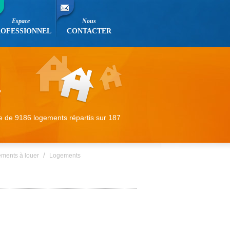
Espace
Nous
ROFESSIONNEL
CONTACTER
e de 9186 logements répartis sur 187
/
ements à louer
Logements