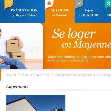
PRÉSENTATION
SE LOGER
Espace
LOCATAIRE
P
de Mayenne Habitat
en Mayenne
Mayenne Habitat vous propose une offr
communes du département.
/
/
/
Accueil
Se loger en Mayenne
Vous recherchez un logement
Les log
Logements