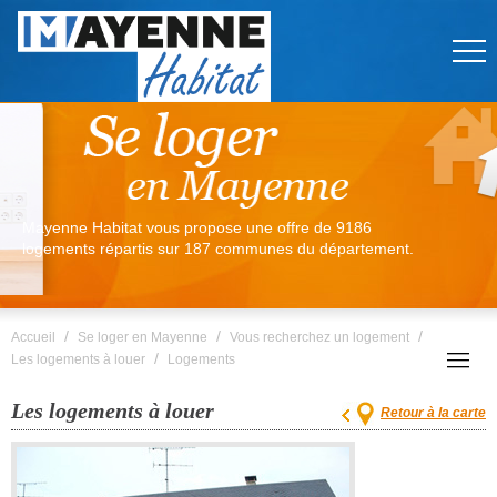
Mayenne Habitat vous propose une offre de 9186
logements répartis sur 187 communes du département.
/
/
/
Accueil
Se loger en Mayenne
Vous recherchez un logement
/
Les logements à louer
Logements
Les logements à louer
Retour à la carte