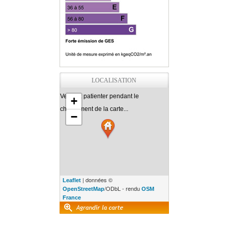
LOCALISATION
Veuillez patienter pendant le
+
chargement de la carte...
−
| données ©
Leaflet
/ODbL - rendu
OpenStreetMap
OSM
France