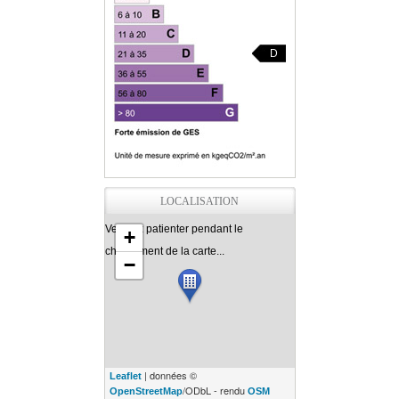
D
LOCALISATION
Veuillez patienter pendant le
+
chargement de la carte...
−
| données ©
Leaflet
/ODbL - rendu
OpenStreetMap
OSM