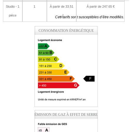
Studio - 1
1
À partir de 33.51
À partir de 247.65 €
pièce
2
m
Ces tarifs sont susceptibles d’être modifiés.
CONSOMMATION ÉNERGÉTIQUE
F
ÉMISSION DE GAZ À EFFET DE SERRE