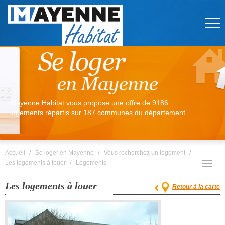
Mayenne Habitat vous propose une offre de 9186
logements répartis sur 187 communes du département.
/
/
/
Accueil
Se loger en Mayenne
Vous recherchez un logement
/
Les logements à louer
Logements
Les logements à louer
Retour à la carte