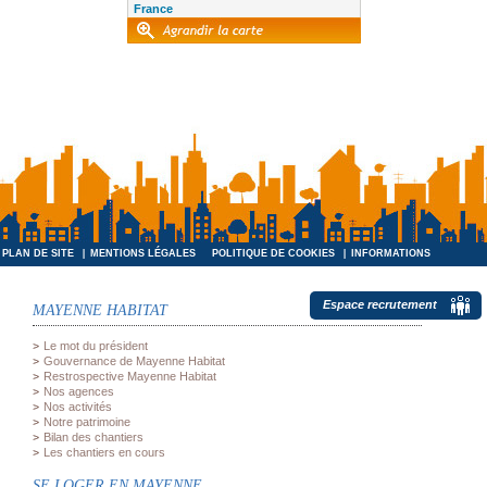
France
PLAN DE SITE
MENTIONS LÉGALES
POLITIQUE DE COOKIES
INFORMATIONS
INFORMATIQUES ET LIBERTÉS
Espace recrutement
MAYENNE HABITAT
Le mot du président
Gouvernance de Mayenne Habitat
Restrospective Mayenne Habitat
Nos agences
Nos activités
Notre patrimoine
Bilan des chantiers
Les chantiers en cours
SE LOGER EN MAYENNE