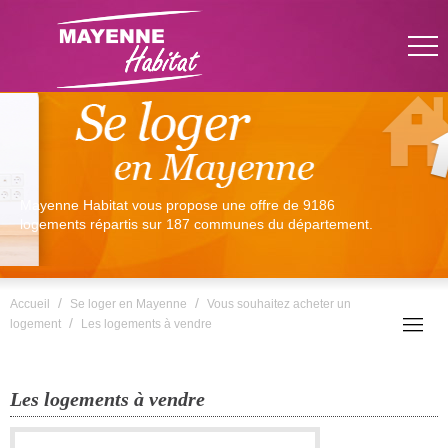
Mayenne Habitat vous propose une offre de 9186
logements répartis sur 187 communes du département.
/
/
Accueil
Se loger en Mayenne
Vous souhaitez acheter un
/
logement
Les logements à vendre
Les logements à vendre