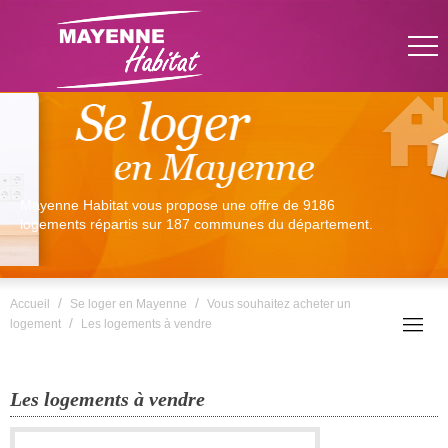
Mayenne Habitat vous propose une offre de 9186
logements répartis sur 187 communes du département.
/
/
Accueil
Se loger en Mayenne
Vous souhaitez acheter un
/
logement
Les logements à vendre
Les logements à vendre