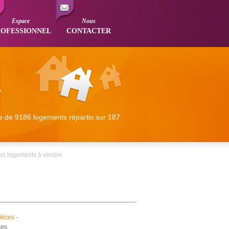
Espace
Nous
ROFESSIONNEL
CONTACTER
e de 9186 logements répartis sur 187
es logements à vendre
ièces -
ces