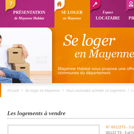
PRÉSENTATION
SE LOGER
Espace
LOCATAIRE
P
de Mayenne Habitat
en Mayenne
Mayenne Habitat vous propose une offr
communes du département.
/
/
/
Accueil
Se loger en Mayenne
Vous souhaitez acheter un logement
L
Les logements à vendre
N°
00122T3 - 3 p
00122 T3 - 3 pi?