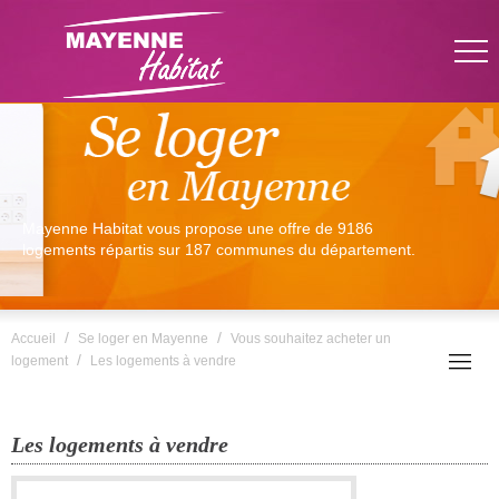
Mayenne Habitat vous propose une offre de 9186
logements répartis sur 187 communes du département.
/
/
Accueil
Se loger en Mayenne
Vous souhaitez acheter un
/
logement
Les logements à vendre
Les logements à vendre