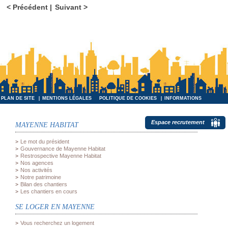
Précédent
Suivant
PLAN DE SITE
MENTIONS LÉGALES
POLITIQUE DE COOKIES
INFORMATIONS
INFORMATIQUES ET LIBERTÉS
Espace recrutement
MAYENNE HABITAT
Le mot du président
Gouvernance de Mayenne Habitat
Restrospective Mayenne Habitat
Nos agences
Nos activités
Notre patrimoine
Bilan des chantiers
Les chantiers en cours
SE LOGER EN MAYENNE
Vous recherchez un logement