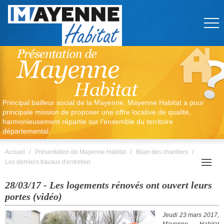
Principal bailleur social de la Mayenne, Mayenne Habitat a pour
principale mission de proposer une offre locative de qualité,
harmonieusement répartie sur l’ensemble du territoire
départemental.
/
/
/
Accueil
Présentation de Mayenne Habitat
Bilan des chantiers
Les derniers travaux d'entretien
28/03/17 - Les logements rénovés ont ouvert leurs
portes (vidéo)
Jeudi 23 mars 2017,