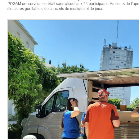
POGAM ont servi un cocktail sans alcool aux 24 participants. Au cours de l’après
structures gonflables, de concerts de musique et de jeux.