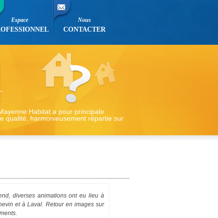
Espace
Nous
ROFESSIONNEL
CONTACTER
 Mayenne Habitat a pour principale
de qualité, harmonieusement répartie sur
nd, diverses animations ont eu lieu à
hevin et à Laval. Retour en images sur
ments.