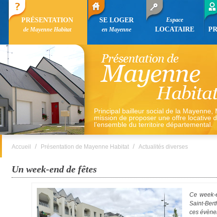
PRÉSENTATION
SE LOGER
Espace
LOCATAIRE
P
de Mayenne Habitat
en Mayenne
Principal bailleur social de la Mayenne,
mission de proposer une offre locative 
l’ensemble du territoire départemental.
/
/
Accueil
Présentation de Mayenne Habitat
Actualités diverses
Un week-end de fêtes
Ce week-e
Saint-Bert
ces évène