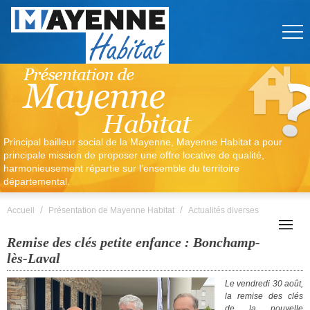
Principal bailleur social de la Mayenne, Mayenne Habitat a pour
principale mission de proposer une offre locative de qualité,
harmonieusement répartie sur l’ensemble du territoire
départemental.
/
/
Accueil
Présentation de Mayenne Habitat
Actualités diverses
Remise des clés petite enfance : Bonchamp-
lès-Laval
Le vendredi 30 août,
la remise des clés
de la nouvelle