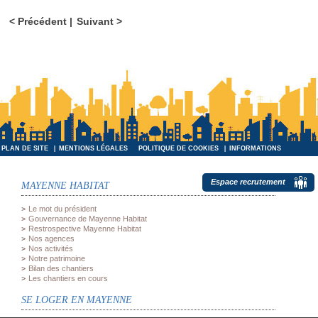
Précédent
Suivant
PLAN DE SITE
MENTIONS LÉGALES
POLITIQUE DE COOKIES
INFORMATIONS
INFORMATIQUES ET LIBERTÉS
Espace recrutement
MAYENNE HABITAT
Le mot du président
Gouvernance de Mayenne Habitat
Restrospective Mayenne Habitat
Nos agences
Nos activités
Notre patrimoine
Bilan des chantiers
Les chantiers en cours
SE LOGER EN MAYENNE