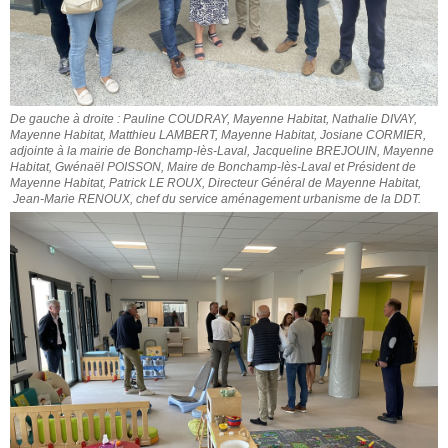
De gauche à droite : Pauline COUDRAY, Mayenne Habitat, Nathalie DIVAY,
Mayenne Habitat, Matthieu LAMBERT, Mayenne Habitat, Josiane CORMIER,
adjointe à la mairie de Bonchamp-lès-Laval, Jacqueline BREJOUIN, Mayenne
Habitat, Gwénaël POISSON, Maire de Bonchamp-lès-Laval et Président de
Mayenne Habitat, Patrick LE ROUX, Directeur Général de Mayenne Habitat,
Jean-Marie RENOUX, chef du service aménagement urbanisme de la DDT.