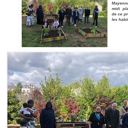
Mayenne
midi pl
de ce pr
les habi