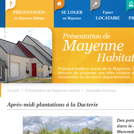
PRÉSENTATION
SE LOGER
Espace
LOCATAIRE
P
de Mayenne Habitat
en Mayenne
Principal bailleur social de la Mayenne,
mission de proposer une offre locative 
l’ensemble du territoire départemental.
/
/
Accueil
Présentation de Mayenne Habitat
Actualités diverses
Après-midi plantations à la Dacterie
Des pota
dans le 
Mercred