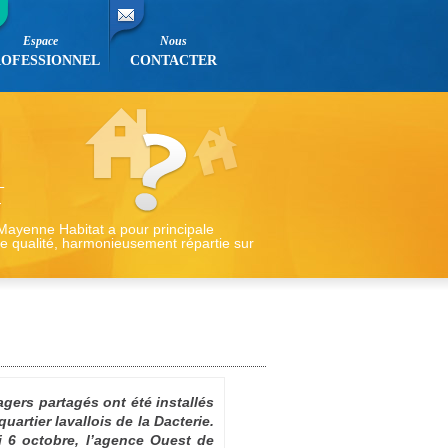
Espace
Nous
ROFESSIONNEL
CONTACTER
 Mayenne Habitat a pour principale
de qualité, harmonieusement répartie sur
gers partagés ont été installés
quartier lavallois de la Dacterie.
i 6 octobre, l’agence Ouest de