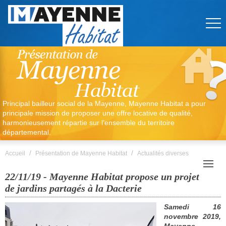
Principal bailleur social de la Mayenne, Mayenne Habitat a pour
principale mission de proposer une offre locative de qualité,
harmonieusement répartie sur l’ensemble du territoire
départemental.
/
/
Accueil
Présentation de Mayenne Habitat
Actualités diverses
22/11/19 - Mayenne Habitat propose un projet
de jardins partagés à la Dacterie
Samedi 16
novembre 2019,