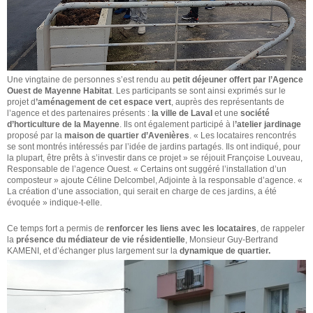
Une vingtaine de personnes s’est rendu au
petit déjeuner offert par l’Agence
Ouest de Mayenne Habitat
. Les participants se sont ainsi exprimés sur le
projet d
’am
énagement de cet espace vert
, auprès des représentants de
l’agence et des partenaires présents :
la ville de Laval
et une
société
d’horticulture de la Mayenne
. Ils ont également participé à l
’atelier jardinage
proposé par la
maison de quartier d’Avenières
. « Les locataires rencontrés
se sont montrés intéressés par l’idée de jardins partagés. Ils ont indiqué, pour
la plupart, être prêts à s’investir dans ce projet » se réjouit Françoise Louveau,
Responsable de l’agence Ouest. « Certains ont suggéré l’installation d’un
composteur » ajoute Céline Delcombel, Adjointe à la responsable d’agence. «
La création d’une association, qui serait en charge de ces jardins, a été
évoquée » indique-t-elle.
Ce temps fort a permis de
renforcer les liens avec les locataires
, de rappeler
la
présence du médiateur de vie résidentielle
, Monsieur Guy-Bertrand
KAMENI, et d’échanger plus largement sur la
dynamique de quartier.