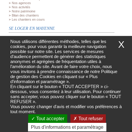
Nos agences
Nos activités
Notre patrimoine
Bilan des chantiers
Les chantiers en cours
SE LOGER EN MAYENNE
Vous recherchez un logement
Nous utilisons différentes méthodes, telles que les
X
Vous recherchez un garage
cookies, pour vous garantir la meilleure navigation
Vous recherchez un local commercial
L'accession à la propriété
possible sur notre site. Les services de mesures
d’audience permettent de générer des statistiques
ESPACE PROFESSIONNEL
anonymes et agrégées de fréquentation utiles à
l’amélioration du site. Avant de faire votre choix, nous
Publicité
vous invitons à prendre connaissance de notre Politique
Avis d'attribution
de gestion des Cookies en cliquant sur « Plus
d’information et paramétrage ».
VOUS ÊTES LOCATAIRE
En cliquant sur le bouton « TOUT ACCEPTER » ci-
dessous, vous consentez à leur utilisation. Pour continuer
Vous êtes locataire
Votre loyer et vos charges locatives
sans accepter, vous pouvez cliquer sur le bouton « TOUT
Les aides
REFUSER ».
Les documents à votre disposition
Vous pouvez changer d'avis et modifier vos préférences à
Réalisation Ceasy
Votre espace personnalisé
tout moment.
Tout accepter
Tout refuser
Plus d'informations et paramétrage