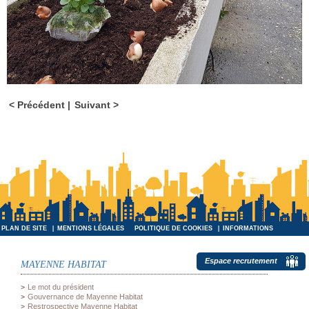
Précédent
Suivant
PLAN DE SITE
MENTIONS LÉGALES
POLITIQUE DE COOKIES
INFORMATIONS
INFORMATIQUES ET LIBERTÉS
Espace recrutement
MAYENNE HABITAT
Le mot du président
Gouvernance de Mayenne Habitat
Restrospective Mayenne Habitat