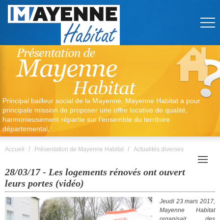
Principal bailleur social de la Mayenne, Mayenne Habitat a pour
principale mission de proposer une offre locative de qualité,
harmonieusement répartie sur l’ensemble du territoire
départemental.
/
/
Accueil
Présentation de Mayenne Habitat
Actualités diverses
28/03/17 - Les logements rénovés ont ouvert
leurs portes (vidéo)
Jeudi 23 mars 2017,
Mayenne Habitat
organisait des